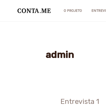
Skip
to
O PROJETO
ENTREVI
content
admin
Entrevista 1
Entrevista